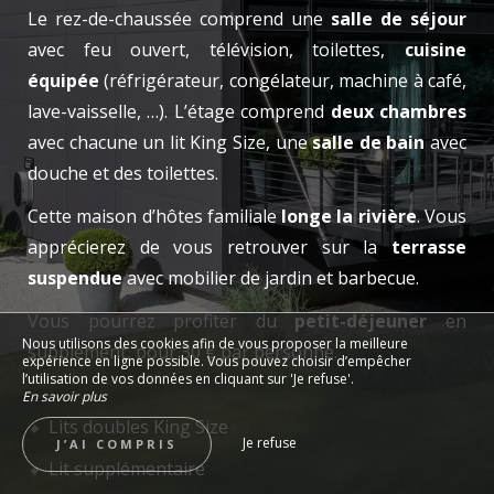
Le rez-de-chaussée comprend une
salle de séjour
avec feu ouvert, télévision, toilettes,
cuisine
équipée
(réfrigérateur, congélateur, machine à café,
lave-vaisselle, …). L’étage comprend
deux chambres
avec chacune un lit King Size, une
salle de bain
avec
douche et des toilettes.
Cette maison d’hôtes familiale
longe la rivière
. Vous
apprécierez de vous retrouver sur la
terrasse
suspendue
avec mobilier de jardin et barbecue.
Vous pourrez profiter du
petit-déjeuner
en
Nous utilisons des cookies afin de vous proposer la meilleure
supplément, pour 30 € par personne.
expérience en ligne possible. Vous pouvez choisir d’empêcher
l’utilisation de vos données en cliquant sur 'Je refuse'.
En savoir plus
Lits doubles King Size
Je refuse
J’AI COMPRIS
Lit supplémentaire