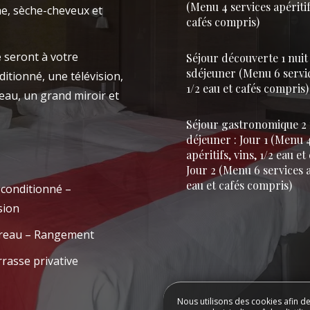
(Menu 4 services apéritifs
e, sèche-cheveux et
cafés compris)
SE RESTAURER
RE UNIVERS
é
seront à votre
Séjour découverte 1 nuit 
RÉSERVE
sdéjeuner (Menu 6 service
ditionné, une télévision,
1/2 eau et cafés compris)
eau, un grand miroir et
Séjour gastronomique 2 n
déjeuner : Jour 1 (Menu 
apéritifs, vins, 1/2 eau e
Jour 2 (Menu 6 services ap
eau et cafés compris)
 conditionné –
sion
reau – Rangement
rasse privative
Nous utilisons des cookies afin d