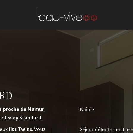
réserver une chambre
réserver une table
ARD
RÉSERVER UNE
Arrivée
e proche de Namur
,
Nuitée
edissey Standard
.
Arrivée
deux
lits Twins
. Vous
Séjour détente 1 nuit ave