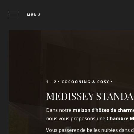
MENU
L’EAU VIVE – MEDISSEY – LE COMPTOIR – LE
CUBE
1 - 2 •
COCOONING & COSY •
Réserver
MEDISSEY STAND
Dans notre
maison d’hôtes de charm
Pour vos escales dans notre maison d’hôtes
nous vous proposons une
Chambre M
proche de Namur ou votre repas dans l’un
de nos restaurants, réservez votre table ou
Vous passerez de belles nuitées dans 