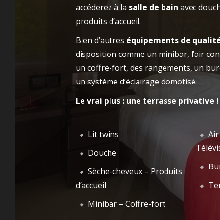
votre chambre en direct : par téléphone, par
accéderez à la
salle de bain
avec douch
mail ou via notre site internet ! Vivez
ACCUEIL
NOT
produits d’accueil.
pleinement l’expérience offerte par notre
Bien d’autres
équipements de qualit
établissement !
disposition comme un minibar, l’air con
un coffre-fort, des rangements, un bur
un système d’éclairage domotisé.
Le vrai plus : une terrasse privative !
Lit twins
Air
Télévi
Douche
Bu
Sèche-cheveux – Produits
d’accueil
Ter
Minibar – Coffre-fort