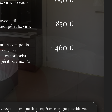
, vins, 1/2 eau et
DORMIR
avec petit
850 €
R
s apéritifs, vins,
uits avec petits
1 460 €
4 services
t cafés compris)
éritifs, vins, 1/2
e vous proposer la meilleure expérience en ligne possible. Vous