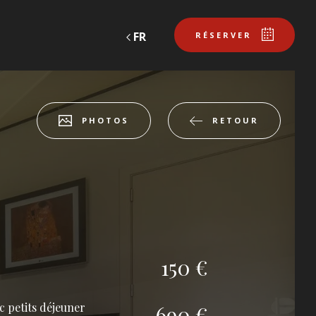
FR
RÉSERVER
RETOUR
PHOTOS
réserver une table au comptoir de
 à l'eau vive
l'eau vive
 CHAMBRE
Départ
150 €
Départ
c petits déjeuner
690 €